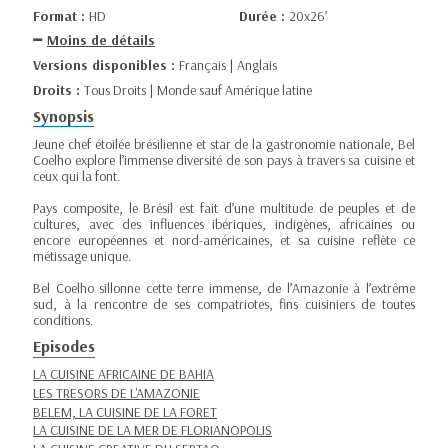
Format :
HD
Durée :
20x26’
Moins de détails
Versions disponibles :
Français | Anglais
Droits :
Tous Droits | Monde sauf Amérique latine
Synopsis
Jeune chef étoilée brésilienne et star de la gastronomie nationale, Bel
Coelho explore l’immense diversité de son pays à travers sa cuisine et
ceux qui la font.
Pays composite, le Brésil est fait d’une multitude de peuples et de
cultures, avec des influences ibériques, indigènes, africaines ou
encore européennes et nord-américaines, et sa cuisine reflète ce
métissage unique.
Bel Coelho sillonne cette terre immense, de l’Amazonie à l’extrême
sud, à la rencontre de ses compatriotes, fins cuisiniers de toutes
conditions.
Episodes
LA CUISINE AFRICAINE DE BAHIA
LES TRESORS DE L'AMAZONIE
BELEM, LA CUISINE DE LA FORET
LA CUISINE DE LA MER DE FLORIANOPOLIS