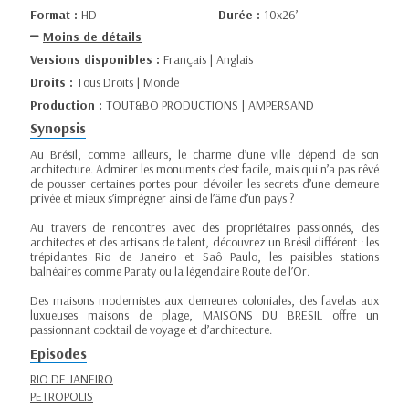
Format :
HD
Durée :
10x26’
Moins de détails
Versions disponibles :
Français | Anglais
Droits :
Tous Droits | Monde
Production :
TOUT&BO PRODUCTIONS | AMPERSAND
Synopsis
Au Brésil, comme ailleurs, le charme d’une ville dépend de son
architecture. Admirer les monuments c’est facile, mais qui n’a pas rêvé
de pousser certaines portes pour dévoiler les secrets d’une demeure
privée et mieux s’imprégner ainsi de l’âme d’un pays ?
Au travers de rencontres avec des propriétaires passionnés, des
architectes et des artisans de talent, découvrez un Brésil différent : les
trépidantes Rio de Janeiro et Saô Paulo, les paisibles stations
balnéaires comme Paraty ou la légendaire Route de l’Or.
Des maisons modernistes aux demeures coloniales, des favelas aux
luxueuses maisons de plage, MAISONS DU BRESIL offre un
passionnant cocktail de voyage et d’architecture.
Episodes
RIO DE JANEIRO
PETROPOLIS