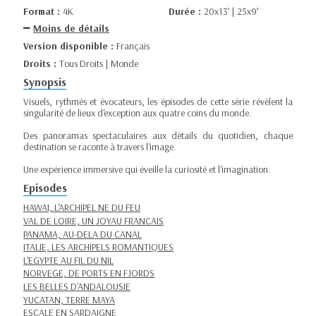
Format :
4K
Durée :
20x13’ | 25x9’
Moins de détails
Version disponible :
Français
Droits :
Tous Droits | Monde
Synopsis
Visuels, rythmés et évocateurs, les épisodes de cette série révèlent la
singularité de lieux d'exception aux quatre coins du monde.
Des panoramas spectaculaires aux détails du quotidien, chaque
destination se raconte à travers l'image.
Une expérience immersive qui éveille la curiosité et l'imagination.
Episodes
HAWAI, L'ARCHIPEL NE DU FEU
VAL DE LOIRE, UN JOYAU FRANCAIS
PANAMA, AU-DELA DU CANAL
ITALIE, LES ARCHIPELS ROMANTIQUES
L'EGYPTE AU FIL DU NIL
NORVEGE, DE PORTS EN FJORDS
LES BELLES D'ANDALOUSIE
YUCATAN, TERRE MAYA
ESCALE EN SARDAIGNE