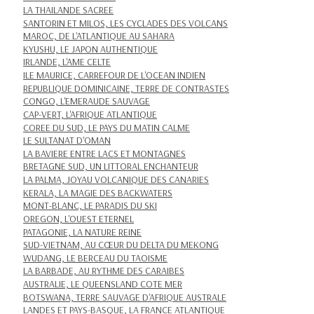
LA THAILANDE SACREE
SANTORIN ET MILOS, LES CYCLADES DES VOLCANS
MAROC, DE L'ATLANTIQUE AU SAHARA
KYUSHU, LE JAPON AUTHENTIQUE
IRLANDE, L'AME CELTE
ILE MAURICE, CARREFOUR DE L'OCEAN INDIEN
REPUBLIQUE DOMINICAINE, TERRE DE CONTRASTES
CONGO, L'EMERAUDE SAUVAGE
CAP-VERT, L'AFRIQUE ATLANTIQUE
COREE DU SUD, LE PAYS DU MATIN CALME
LE SULTANAT D'OMAN
LA BAVIERE ENTRE LACS ET MONTAGNES
BRETAGNE SUD, UN LITTORAL ENCHANTEUR
LA PALMA, JOYAU VOLCANIQUE DES CANARIES
KERALA, LA MAGIE DES BACKWATERS
MONT-BLANC, LE PARADIS DU SKI
OREGON, L'OUEST ETERNEL
PATAGONIE, LA NATURE REINE
SUD-VIETNAM, AU CŒUR DU DELTA DU MEKONG
WUDANG, LE BERCEAU DU TAOISME
LA BARBADE, AU RYTHME DES CARAIBES
AUSTRALIE, LE QUEENSLAND COTE MER
BOTSWANA, TERRE SAUVAGE D'AFRIQUE AUSTRALE
LANDES ET PAYS-BASQUE, LA FRANCE ATLANTIQUE