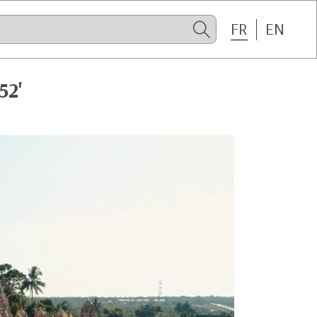
FR
EN
52'