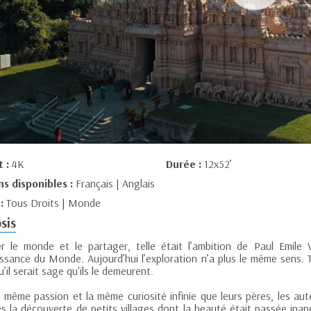
t :
4K
Durée :
12x52’
ns disponibles :
Français | Anglais
 :
Tous Droits | Monde
sis
er le monde et le partager, telle était l’ambition de Paul Emile
ssance du Monde. Aujourd’hui l’exploration n’a plus le même sens. T
u’il serait sage qu'ils le demeurent.
a même passion et la même curiosité infinie que leurs pères, les aut
s la découverte de petits villages dont la beauté était passée inap