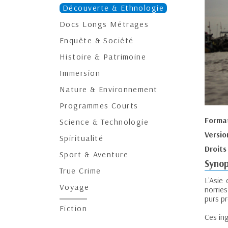
Découverte & Ethnologie
Docs Longs Métrages
Enquête & Société
Histoire & Patrimoine
Immersion
Nature & Environnement
Programmes Courts
Forma
Science & Technologie
Versio
Spiritualité
Droits
Sport & Aventure
Synop
True Crime
L'Asie
Voyage
norrie
purs pr
Fiction
Ces ing