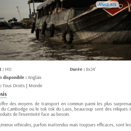
t :
HD
Durée :
8x24’
n disponible :
Anglais
 :
Tous Droits | Monde
sis
 offre des moyens de transport en commun parmi les plus surprenan
s du Cambodge ou le tok tok du Laos, beaucoup sont des reliques d
oduits de l'inventivité face au besoin.
énieux véhicules, parfois inattendus mais toujours efficaces, sont les