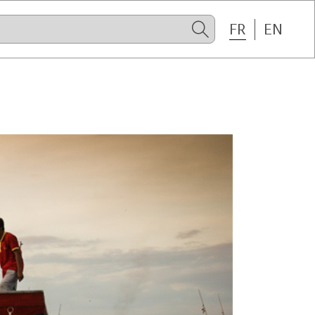
FR
EN