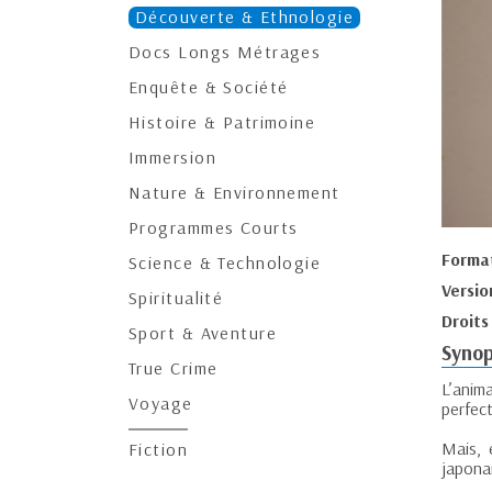
Découverte & Ethnologie
Docs Longs Métrages
Enquête & Société
Histoire & Patrimoine
Immersion
Nature & Environnement
Programmes Courts
Forma
Science & Technologie
Versio
Spiritualité
Droits
Sport & Aventure
Synop
True Crime
L’anim
Voyage
perfec
Mais, 
Fiction
japonai