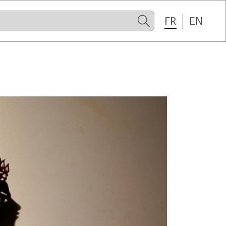
FR
EN