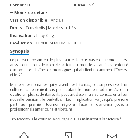
Format :
HD
Durée :
57’
Moins de détails
Version disponible :
Anglais
Droits :
Tous droits | Monde sauf USA
Réalisation :
Ruby Yang
Production :
CHANG AI MEDIA PROJECT
Synopsis
Le plateau tibétain est le plus haut et le plus vaste du monde. Il est
aussi connu sous le nom de « toit du monde » car il est entouré
d’imposantes chaînes de montagnes qui abritent notamment l’Everest
et le K2.
Même si les nomades qui y vivent, les Ritomas, ont su préserver leur
culture, ils ne renient pas pour autant le monde moderne. Avec un
quotidien plus sédentaire, ils peuvent désormais se consacrer à leur
nouvelle passion : le basketball. Leur implication va jusqu’à prendre
part au premier tournoi régional face à d’anciens joueurs
professionnels américains et tibétains.
Trouveront-ils le cœur et le courage qui les mèneront à la victoire ?