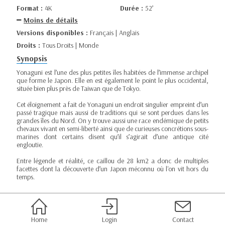
Format :
4K
Durée :
52’
Moins de détails
Versions disponibles :
Français | Anglais
Droits :
Tous Droits | Monde
Synopsis
Yonaguni est l’une des plus petites îles habitées de l’immense archipel
que forme le Japon. Elle en est également le point le plus occidental,
située bien plus près de Taiwan que de Tokyo.
Cet éloignement a fait de Yonaguni un endroit singulier empreint d’un
passé tragique mais aussi de traditions qui se sont perdues dans les
grandes îles du Nord. On y trouve aussi une race endémique de petits
chevaux vivant en semi-liberté ainsi que de curieuses concrétions sous-
marines dont certains disent qu’il s’agirait d’une antique cité
engloutie.
Entre légende et réalité, ce caillou de 28 km2 a donc de multiples
facettes dont la découverte d’un Japon méconnu où l'on vit hors du
temps.
Home
Login
Contact