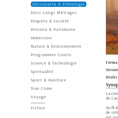
Découverte & Ethnologie
Docs Longs Métrages
Enquête & Société
Histoire & Patrimoine
Immersion
Nature & Environnement
Programmes Courts
Forma
Science & Technologie
Versio
Spiritualité
Droits
Sport & Aventure
Synop
True Crime
La con
Voyage
de s'av
Au fil 
Fiction
de cett
est to