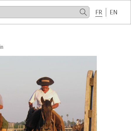
FR
EN
in