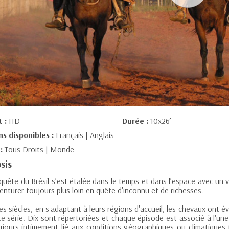
t :
HD
Durée :
10x26’
ns disponibles :
Français | Anglais
 :
Tous Droits | Monde
sis
quête du Brésil s’est étalée dans le temps et dans l’espace avec un 
enturer toujours plus loin en quête d'inconnu et de richesses.
des siècles, en s'adaptant à leurs régions d'accueil, les chevaux ont év
e série. Dix sont répertoriées et chaque épisode est associé à l'une
ujours intimement lié aux conditions géographiques ou climatiques 