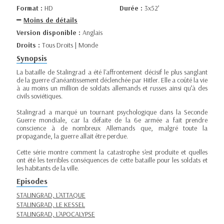
Format :
HD
Durée :
3x52’
Moins de détails
Version disponible :
Anglais
Droits :
Tous Droits | Monde
Synopsis
La bataille de Stalingrad a été l'affrontement décisif le plus sanglant
de la guerre d'anéantissement déclenchée par Hitler. Elle a coûté la vie
à au moins un million de soldats allemands et russes ainsi qu’à des
civils soviétiques.
Stalingrad a marqué un tournant psychologique dans la Seconde
Guerre mondiale, car la défaite de la 6e armée a fait prendre
conscience à de nombreux Allemands que, malgré toute la
propagande, la guerre allait être perdue.
Cette série montre comment la catastrophe s'est produite et quelles
ont été les terribles conséquences de cette bataille pour les soldats et
les habitants de la ville.
Episodes
STALINGRAD, L'ATTAQUE
STALINGRAD, LE KESSEL
STALINGRAD, L'APOCALYPSE