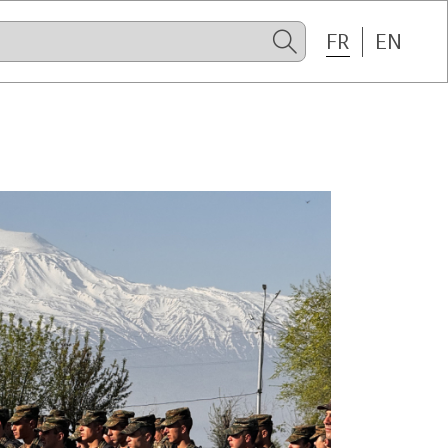
FR
EN