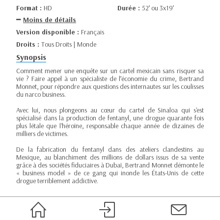
Format :
HD
Durée :
52’ ou 3x19’
Moins de détails
Version disponible :
Français
Droits :
Tous Droits | Monde
Synopsis
Comment mener une enquête sur un cartel mexicain sans risquer sa
vie ? Faire appel à un spécialiste de l’économie du crime, Bertrand
Monnet, pour répondre aux questions des internautes sur les coulisses
du narco business.
Avec lui, nous plongeons au cœur du cartel de Sinaloa qui s'est
spécialisé dans la production de fentanyl, une drogue quarante fois
plus létale que l'héroïne, responsable chaque année de dizaines de
milliers de victimes.
De la fabrication du fentanyl dans des ateliers clandestins au
Mexique, au blanchiment des millions de dollars issus de sa vente
grâce à des sociétés fiduciaires à Dubaï, Bertrand Monnet démonte le
« business model » de ce gang qui inonde les États-Unis de cette
drogue terriblement addictive.