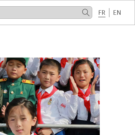
FR
EN