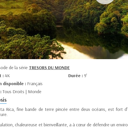
sode de la série
TRESORS DU MONDE
t :
4K
Durée :
9’
n disponible :
Français
 :
Tous Droits | Monde
sis
ta Rica, fine bande de terre pincée entre deux océans, est fort d’
ture.
ulation, chaleureuse et bienveillante, a à cœur de défendre un envi