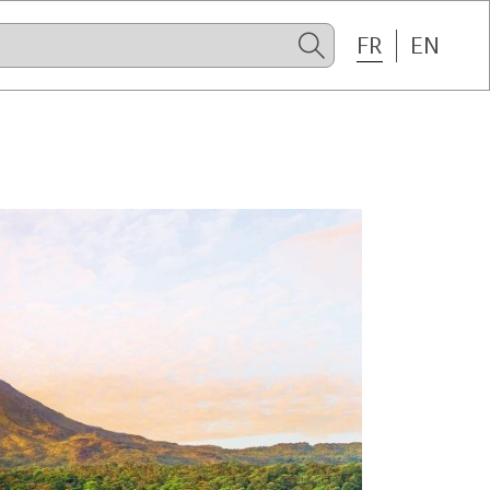
FR
EN