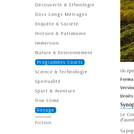
Découverte & Ethnologie
Docs Longs Métrages
Enquête & Société
Histoire & Patrimoine
Immersion
Nature & Environnement
Programmes Courts
Un épi
Science & Technologie
Forma
Spiritualité
Versio
Sport & Aventure
Droits
True Crime
Synop
Voyage
Le Cos
d’aven
Fiction
Sa pop