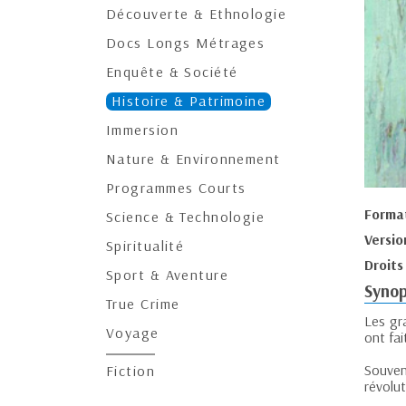
Découverte & Ethnologie
Docs Longs Métrages
Enquête & Société
Histoire & Patrimoine
Immersion
Nature & Environnement
Programmes Courts
Forma
Science & Technologie
Versio
Spiritualité
Droits
Sport & Aventure
Synop
True Crime
Les gr
Voyage
ont fa
Souvent
Fiction
révolut