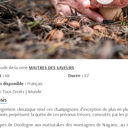
sode de la série
MAITRES DES SAVEURS
t :
4K
Durée :
52’
n disponible :
Français
 :
Tous Droits | Monde
sis
ngement climatique rend ces champignons d’exception de plus en plu
nés perpétuent la quête de ces précieux trésors, convoités par les p
pes de Dordogne aux matsutakes des montagnes de Nagano, au Jap