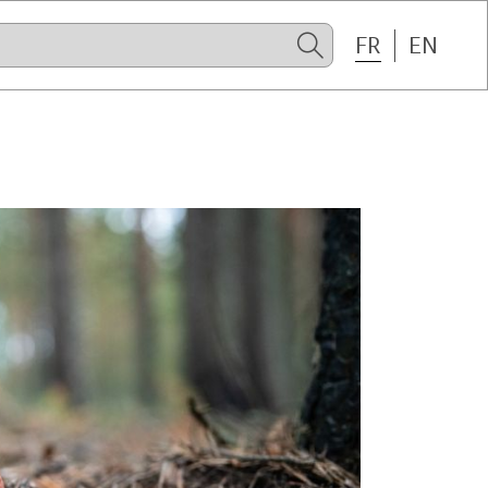
FR
EN