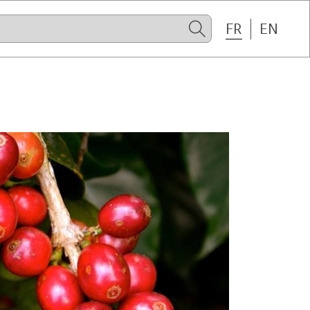
FR
EN