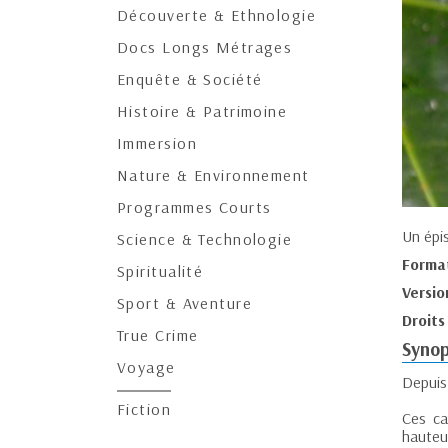
Découverte & Ethnologie
Docs Longs Métrages
Enquête & Société
Histoire & Patrimoine
Immersion
Nature & Environnement
Programmes Courts
Un épi
Science & Technologie
Forma
Spiritualité
Versio
Sport & Aventure
Droits
True Crime
Synop
Voyage
Depuis 
Fiction
Ces ca
hauteu