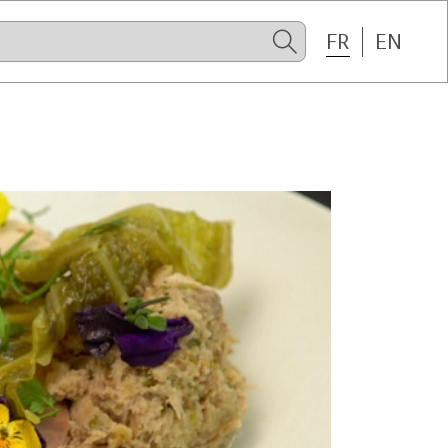
FR
EN