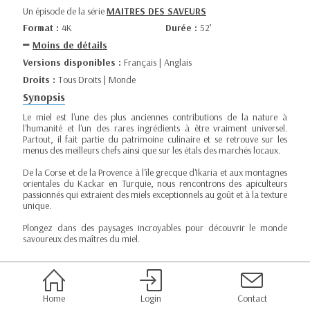
Un épisode de la série
MAITRES DES SAVEURS
Format :
4K
Durée :
52’
Moins de détails
Versions disponibles :
Français | Anglais
Droits :
Tous Droits | Monde
Synopsis
Le miel est l'une des plus anciennes contributions de la nature à
l'humanité et l'un des rares ingrédients à être vraiment universel.
Partout, il fait partie du patrimoine culinaire et se retrouve sur les
menus des meilleurs chefs ainsi que sur les étals des marchés locaux.
De la Corse et de la Provence à l'île grecque d'Ikaria et aux montagnes
orientales du Kackar en Turquie, nous rencontrons des apiculteurs
passionnés qui extraient des miels exceptionnels au goût et à la texture
unique.
Plongez dans des paysages incroyables pour découvrir le monde
savoureux des maîtres du miel.
Home
Login
Contact