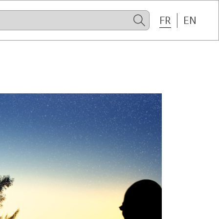
FR
EN