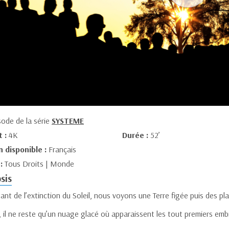
sode de la série
SYSTEME
t :
4K
Durée :
52’
n disponible :
Français
 :
Tous Droits | Monde
sis
ant de l’extinction du Soleil, nous voyons une Terre figée puis des pl
n, il ne reste qu’un nuage glacé où apparaissent les tout premiers emb