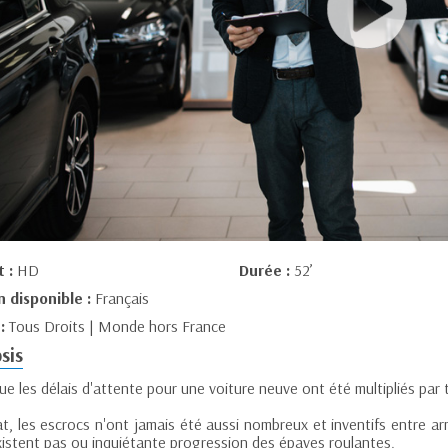
t :
HD
Durée :
52’
n disponible :
Français
 :
Tous Droits | Monde hors France
sis
ue les délais d'attente pour une voiture neuve ont été multipliés par 
at, les escrocs n'ont jamais été aussi nombreux et inventifs entre a
existent pas ou inquiétante progression des épaves roulantes.