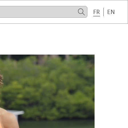
FR
EN