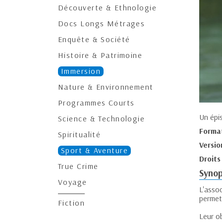
Découverte & Ethnologie
Docs Longs Métrages
Enquête & Société
Histoire & Patrimoine
Immersion
Nature & Environnement
Programmes Courts
Un épi
Science & Technologie
Forma
Spiritualité
Versio
Sport & Aventure
Droits
True Crime
Synop
Voyage
L'asso
permet
Fiction
Leur ob