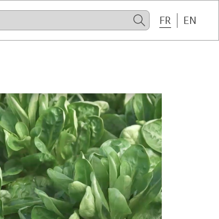
FR
EN