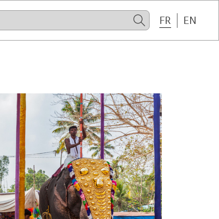
FR
EN