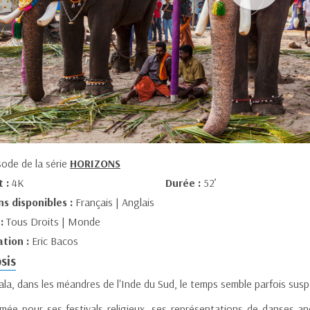
sode de la série
HORIZONS
t :
4K
Durée :
52’
ns disponibles :
Français | Anglais
 :
Tous Droits | Monde
ation :
Eric Bacos
sis
la, dans les méandres de l'Inde du Sud, le temps semble parfois susp
ée pour ses festivals religieux, ses représentations de danses an