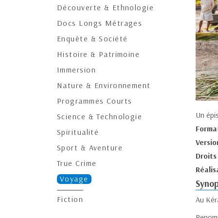
Découverte & Ethnologie
Docs Longs Métrages
Enquête & Société
Histoire & Patrimoine
Immersion
Nature & Environnement
Programmes Courts
Un épi
Science & Technologie
Forma
Spiritualité
Versio
Sport & Aventure
Droits
True Crime
Réalis
Voyage
Synop
Fiction
Au Kéra
Renomm