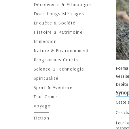
Découverte & Ethnologie
Docs Longs Métrages
Enquête & Société
Histoire & Patrimoine
Immersion
Nature & Environnement
Programmes Courts
Forma
Science & Technologie
Versio
Spiritualité
Droits
Sport & Aventure
Synop
True Crime
Cette s
Voyage
Ces cha
Fiction
Leur bu
respect