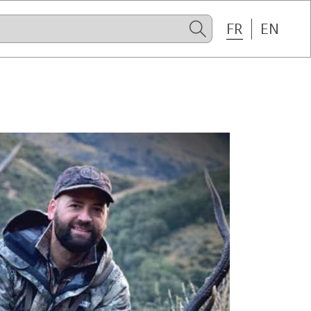
FR
EN