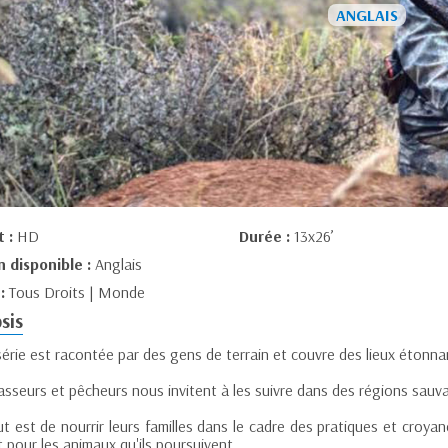
t :
HD
Durée :
13x26’
n disponible :
Anglais
 :
Tous Droits | Monde
sis
érie est racontée par des gens de terrain et couvre des lieux étonna
sseurs et pêcheurs nous invitent à les suivre dans des régions sauva
t est de nourrir leurs familles dans le cadre des pratiques et croya
 pour les animaux qu'ils poursuivent.