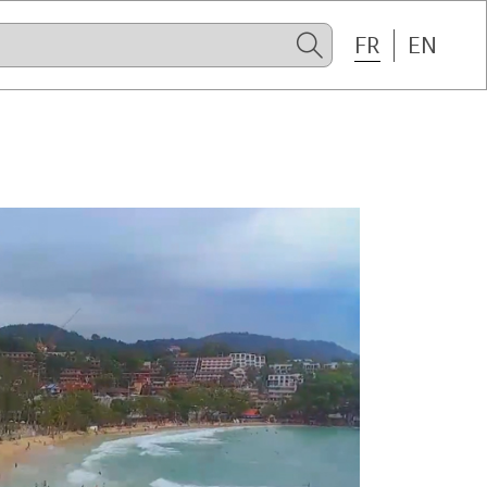
FR
EN