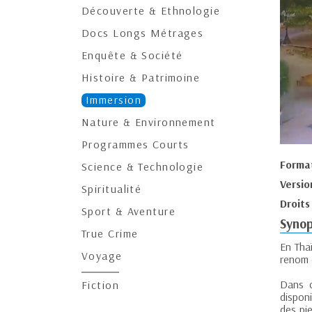
Découverte & Ethnologie
Docs Longs Métrages
Enquête & Société
Histoire & Patrimoine
Immersion
Nature & Environnement
Programmes Courts
Forma
Science & Technologie
Versio
Spiritualité
Droits
Sport & Aventure
Synop
True Crime
En Thaï
Voyage
renom e
Dans c
Fiction
dispon
des pi