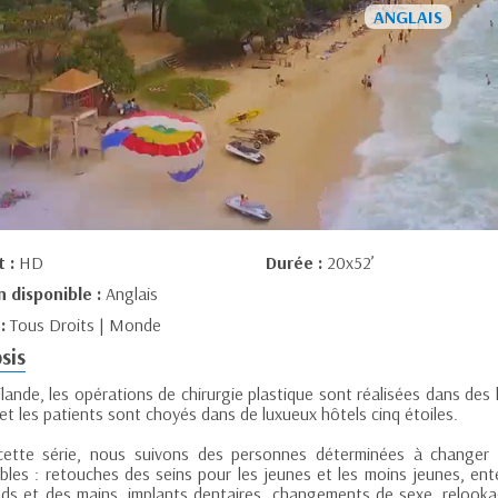
t :
HD
Durée :
20x52’
n disponible :
Anglais
 :
Tous Droits | Monde
sis
lande, les opérations de chirurgie plastique sont réalisées dans des
t les patients sont choyés dans de luxueux hôtels cinq étoiles.
ette série, nous suivons des personnes déterminées à changer l
ibles : retouches des seins pour les jeunes et les moins jeunes, ent
eds et des mains, implants dentaires, changements de sexe, relook