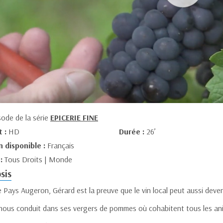
sode de la série
EPICERIE FINE
t :
HD
Durée :
26’
n disponible :
Français
 :
Tous Droits | Monde
sis
 Pays Augeron, Gérard est la preuve que le vin local peut aussi deven
nous conduit dans ses vergers de pommes où cohabitent tous les ani