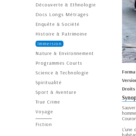
Découverte & Ethnologie
Docs Longs Métrages
Enquête & Société
Histoire & Patrimoine
Immersion
Nature & Environnement
Programmes Courts
Forma
Science & Technologie
Versio
Spiritualité
Droits
Sport & Aventure
Synop
True Crime
Sauver
Voyage
hommes
Couron
Fiction
L'une 
habitan