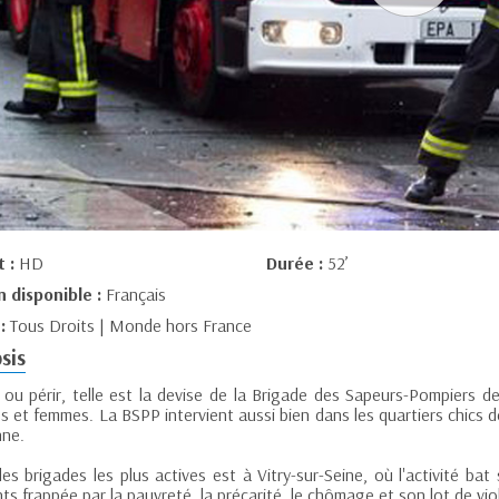
t :
HD
Durée :
52’
n disponible :
Français
 :
Tous Droits | Monde hors France
sis
 ou périr, telle est la devise de la Brigade des Sapeurs-Pompiers d
 et femmes. La BSPP intervient aussi bien dans les quartiers chics d
ne.
des brigades les plus actives est à Vitry-sur-Seine, où l'activité b
ts frappée par la pauvreté, la précarité, le chômage et son lot de vio