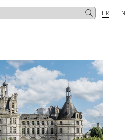
FR
EN