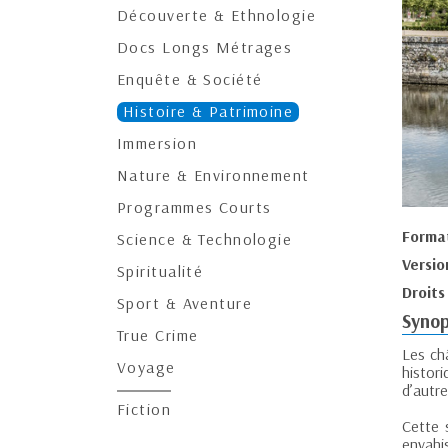
Découverte & Ethnologie
Docs Longs Métrages
Enquête & Société
Histoire & Patrimoine
Immersion
Nature & Environnement
Programmes Courts
Forma
Science & Technologie
Versio
Spiritualité
Droits
Sport & Aventure
Synop
True Crime
Les ch
Voyage
histor
d’autre
Fiction
Cette 
envahis