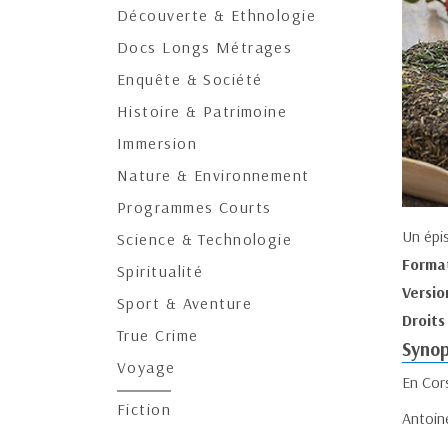
Découverte & Ethnologie
Docs Longs Métrages
Enquête & Société
Histoire & Patrimoine
Immersion
Nature & Environnement
Programmes Courts
Un épi
Science & Technologie
Forma
Spiritualité
Versio
Sport & Aventure
Droits
True Crime
Synop
Voyage
En Cors
Fiction
Antoin