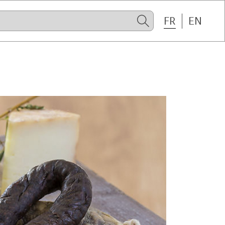
FR
EN