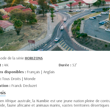
sode de la série
HORIZONS
t :
4K
Durée :
52’
ns disponibles :
Français | Anglais
 :
Tous Droits | Monde
ation :
Franck Decluzet
sis
 en Afrique australe, la Namibie est une jeune nation pleine de cont
ide, faune africaine et animaux marins, vastes territoires désertique