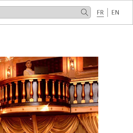
FR
EN