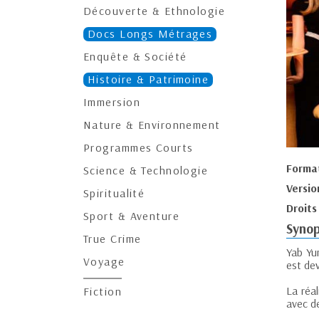
Découverte & Ethnologie
Docs Longs Métrages
Enquête & Société
Histoire & Patrimoine
Immersion
Nature & Environnement
Programmes Courts
Forma
Science & Technologie
Versio
Spiritualité
Droits
Sport & Aventure
Synop
True Crime
Yab Yum
Voyage
est dev
La réa
Fiction
avec de