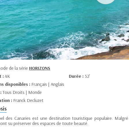
sode de la série
HORIZONS
t :
4K
Durée :
52’
ns disponibles :
Français | Anglais
 :
Tous Droits | Monde
ation :
Franck Decluzet
sis
ipel des Canaries est une destination touristique populaire. Malgré
 ont su préserver des espaces de toute beauté.