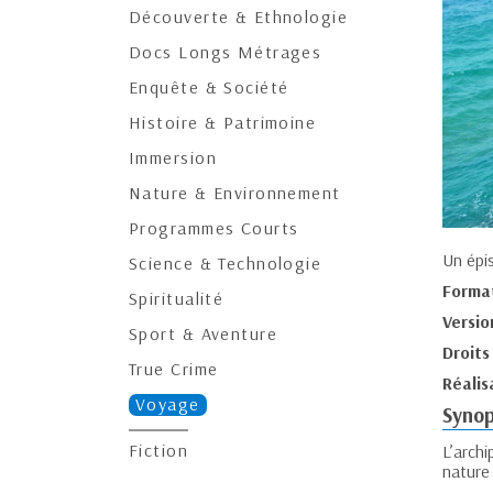
Découverte & Ethnologie
Docs Longs Métrages
Enquête & Société
Histoire & Patrimoine
Immersion
Nature & Environnement
Programmes Courts
Un épi
Science & Technologie
Forma
Spiritualité
Versio
Sport & Aventure
Droits
True Crime
Réalis
Voyage
Synop
Fiction
L’arch
nature