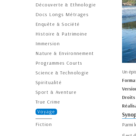
Découverte & Ethnologie
Docs Longs Métrages
Enquête & Société
Histoire & Patrimoine
Immersion
Nature & Environnement
Programmes Courts
Un épi
Science & Technologie
Forma
Spiritualité
Versio
Sport & Aventure
Droits
True Crime
Réalis
Voyage
Synop
Fiction
Parmi l
Il est 