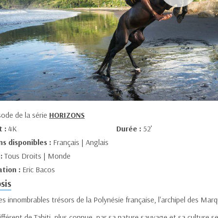
sode de la série
HORIZONS
t :
4K
Durée :
52’
ns disponibles :
Français | Anglais
 :
Tous Droits | Monde
ation :
Eric Bacos
sis
es innombrables trésors de la Polynésie française, l'archipel des Marq
différent de Tahiti, plus connue, par sa nature sauvage et sa culture 