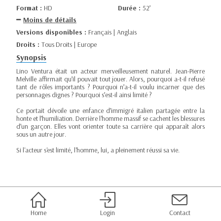
Format :
HD
Durée :
52’
Moins de détails
Versions disponibles :
Français | Anglais
Droits :
Tous Droits | Europe
Synopsis
Lino Ventura était un acteur merveilleusement naturel. Jean-Pierre
Melville affirmait qu’il pouvait tout jouer. Alors, pourquoi a-t-il refusé
tant de rôles importants ? Pourquoi n’a-t-il voulu incarner que des
personnages dignes ? Pourquoi s’est-il ainsi limité ?
Ce portait dévoile une enfance d’immigré italien partagée entre la
honte et l’humiliation. Derrière l'homme massif se cachent les blessures
d’un garçon. Elles vont orienter toute sa carrière qui apparaît alors
sous un autre jour.
Si l'acteur s'est limité, l'homme, lui, a pleinement réussi sa vie.
Home
Login
Contact