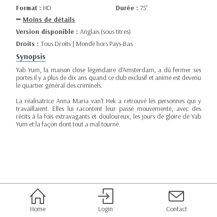
Format :
HD
Durée :
75’
Moins de détails
Version disponible :
Anglais (sous titres)
Droits :
Tous Droits | Monde hors Pays-Bas
Synopsis
Yab Yum, la maison close légendaire d'Amsterdam, a dû fermer ses
portes il y a plus de dix ans quand ce club exclusif et animé est devenu
le quartier général des criminels.
La réalisatrice Anna Maria van't Hek a retrouvé les personnes qui y
travaillaient. Elles lui racontent leur passé mouvementé, avec des
récits à la fois extravagants et douloureux, les jours de gloire de Yab
Yum et la façon dont tout a mal tourné.
Home
Login
Contact