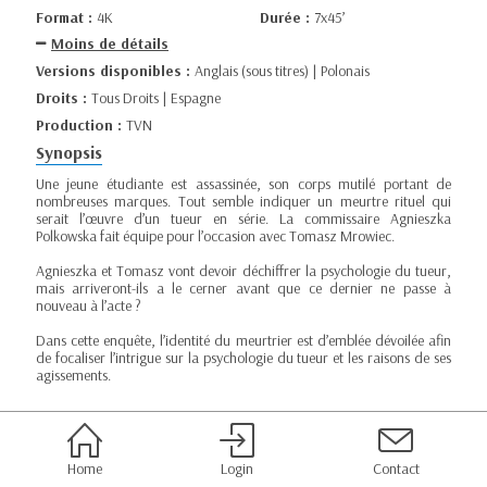
Format :
4K
Durée :
7x45’
Moins de détails
Versions disponibles :
Anglais (sous titres) | Polonais
Droits :
Tous Droits | Espagne
Production :
TVN
Synopsis
Une jeune étudiante est assassinée, son corps mutilé portant de
nombreuses marques. Tout semble indiquer un meurtre rituel qui
serait l’œuvre d’un tueur en série. La commissaire Agnieszka
Polkowska fait équipe pour l’occasion avec Tomasz Mrowiec.
Agnieszka et Tomasz vont devoir déchiffrer la psychologie du tueur,
mais arriveront-ils a le cerner avant que ce dernier ne passe à
nouveau à l’acte ?
Dans cette enquête, l’identité du meurtrier est d’emblée dévoilée afin
de focaliser l’intrigue sur la psychologie du tueur et les raisons de ses
agissements.
Home
Login
Contact