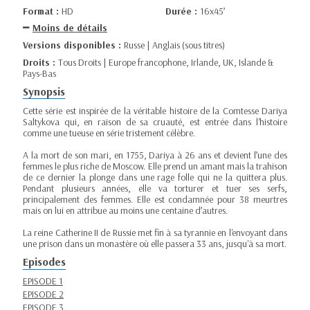
Format :
HD
Durée :
16x45’
Moins de détails
Versions disponibles :
Russe | Anglais (sous titres)
Droits :
Tous Droits | Europe francophone, Irlande, UK, Islande &
Pays-Bas
Synopsis
Cette série est inspirée de la véritable histoire de la Comtesse Dariya
Saltykova qui, en raison de sa cruauté, est entrée dans l'histoire
comme une tueuse en série tristement célèbre.
A la mort de son mari, en 1755, Dariya à 26 ans et devient l’une des
femmes le plus riche de Moscow. Elle prend un amant mais la trahison
de ce dernier la plonge dans une rage folle qui ne la quittera plus.
Pendant plusieurs années, elle va torturer et tuer ses serfs,
principalement des femmes. Elle est condamnée pour 38 meurtres
mais on lui en attribue au moins une centaine d’autres.
La reine Catherine II de Russie met fin à sa tyrannie en l'envoyant dans
une prison dans un monastère où elle passera 33 ans, jusqu'à sa mort.
Episodes
EPISODE 1
EPISODE 2
EPISODE 3