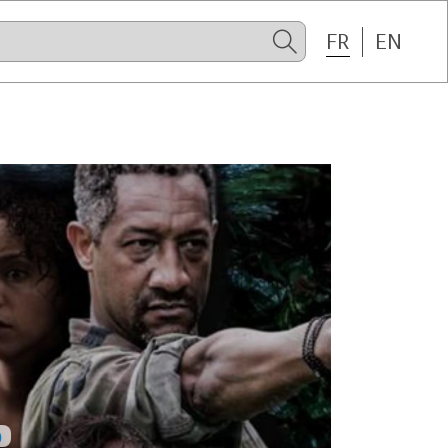
FR
EN