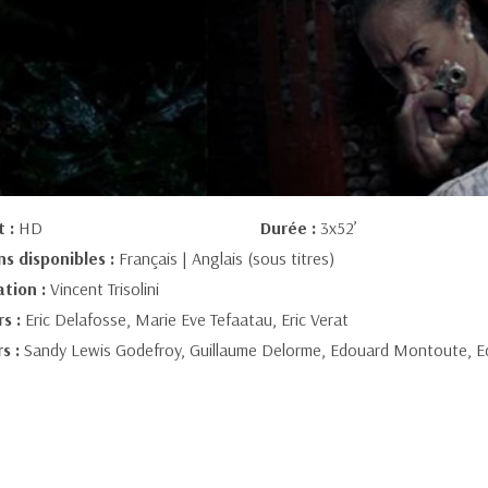
t :
HD
Durée :
3x52’
ns disponibles :
Français | Anglais (sous titres)
ation :
Vincent Trisolini
s :
Eric Delafosse, Marie Eve Tefaatau, Eric Verat
s :
Sandy Lewis Godefroy, Guillaume Delorme, Edouard Montoute, E