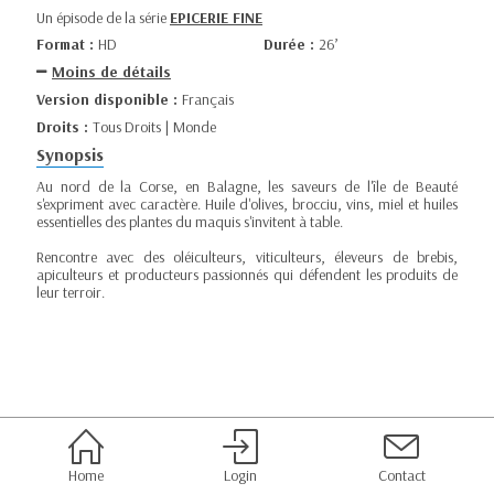
Un épisode de la série
EPICERIE FINE
Format :
HD
Durée :
26’
Moins de détails
Version disponible :
Français
Droits :
Tous Droits | Monde
Synopsis
Au nord de la Corse, en Balagne, les saveurs de l'île de Beauté
s'expriment avec caractère. Huile d'olives, brocciu, vins, miel et huiles
essentielles des plantes du maquis s'invitent à table.
Rencontre avec des oléiculteurs, viticulteurs, éleveurs de brebis,
apiculteurs et producteurs passionnés qui défendent les produits de
leur terroir.
Home
Login
Contact