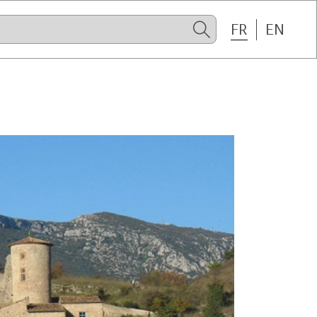
FR
EN