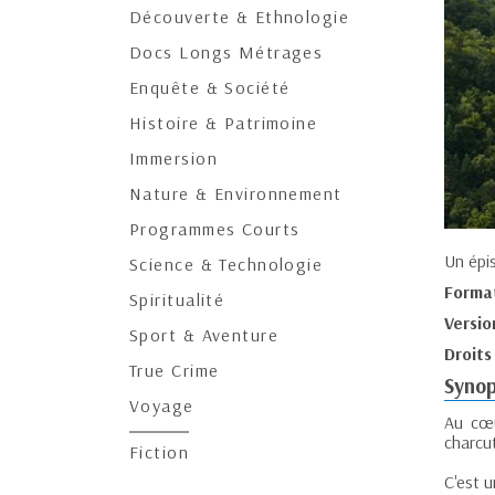
Découverte & Ethnologie
Docs Longs Métrages
Enquête & Société
Histoire & Patrimoine
Immersion
Nature & Environnement
Programmes Courts
Un épi
Science & Technologie
Forma
Spiritualité
Versio
Sport & Aventure
Droits
True Crime
Synop
Voyage
Au cœu
charcut
Fiction
C'est u