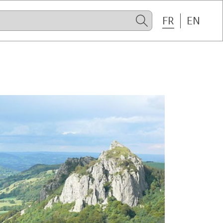
FR
EN