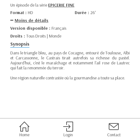
Un épisode de la série
EPICERIE FINE
Format :
HD
Durée :
26’
Moins de détails
Version disponible :
Français
Droits :
Tous Droits | Monde
Synopsis
Dans le triangle bleu, au pays de Cocagne, entouré de Toulouse, Albi
et Carcassonne, le Castrais tirait autrefois sa richesse du pastel.
Aujourd'hui, c'est le maraîchage et notamment l'ail rose de Lautrec
qui fait la renommée du terroir.
Une région naturelle contrastée où la gourmandise a toute sa place.
Home
Login
Contact