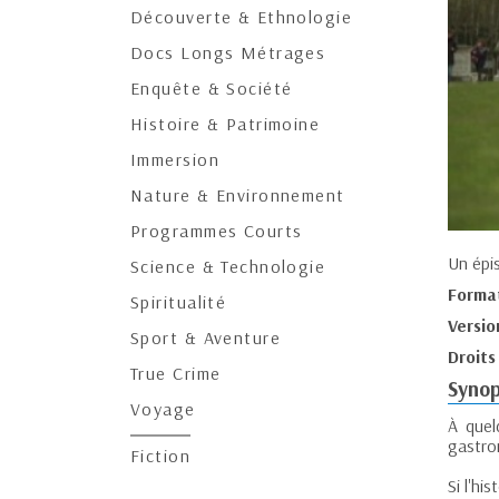
Découverte & Ethnologie
Docs Longs Métrages
Enquête & Société
Histoire & Patrimoine
Immersion
Nature & Environnement
Programmes Courts
Un épi
Science & Technologie
Forma
Spiritualité
Versio
Sport & Aventure
Droits
True Crime
Synop
Voyage
À quel
gastron
Fiction
Si l'hi