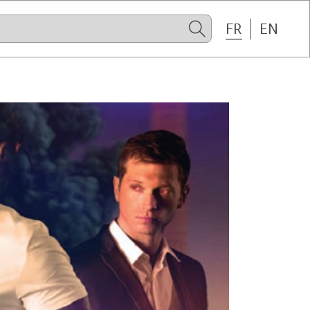
FR
EN