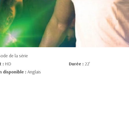
ode de la série
t :
HD
Durée :
22’
n disponible :
Anglais