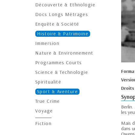
Découverte & Ethnologie
Docs Longs Métrages
Enquête & Société
Histoire & Patrimoine
Immersion
Nature & Environnement
Programmes Courts
Forma
Science & Technologie
Versio
Spiritualité
Droits
Sport & Aventure
Synop
True Crime
Berlin.
Voyage
les yeu
Mais du
Fiction
dans u
Owens 