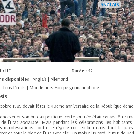
t :
HD
Durée :
52’
ns disponibles :
Anglais | Allemand
 :
Tous Droits | Monde hors Europe germanophone
sis
ctobre 1989 devait fêter le 40ème anniversaire de la République démoc
onecker et son bureau politique, cette journée était censée être une
té de l'Etat socialiste. Mais pendant les célébrations, les habitant
s manifestations contre le régime ont eu lieu dans tout le pay
drer et tout le bloc de l'Est avec elle. Un mois plus tard, le mur de Berl