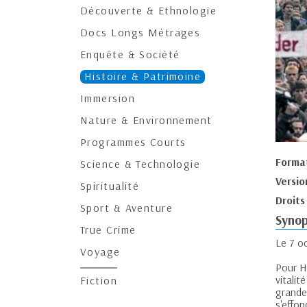
Découverte & Ethnologie
Docs Longs Métrages
Enquête & Société
Histoire & Patrimoine
Immersion
Nature & Environnement
Programmes Courts
Forma
Science & Technologie
Versio
Spiritualité
Droits
Sport & Aventure
Synop
True Crime
Le 7 o
Voyage
Pour H
vitali
Fiction
grande
s'effon