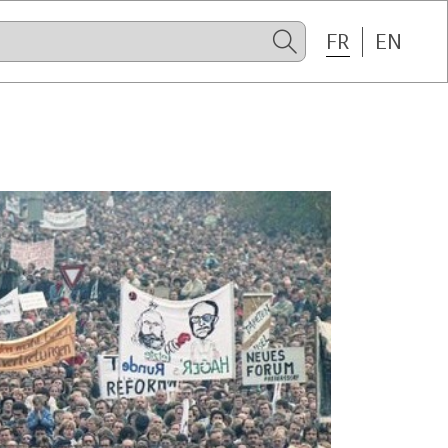
FR
EN