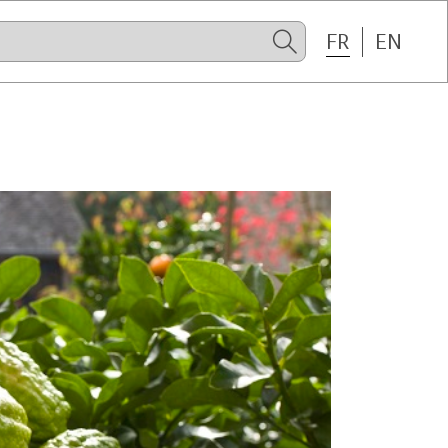
FR
EN