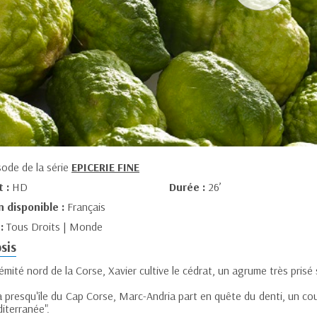
sode de la série
EPICERIE FINE
t :
HD
Durée :
26’
n disponible :
Français
 :
Tous Droits | Monde
sis
rémité nord de la Corse, Xavier cultive le cédrat, un agrume très prisé s
a presqu'île du Cap Corse, Marc-Andria part en quête du denti, un co
iterranée".