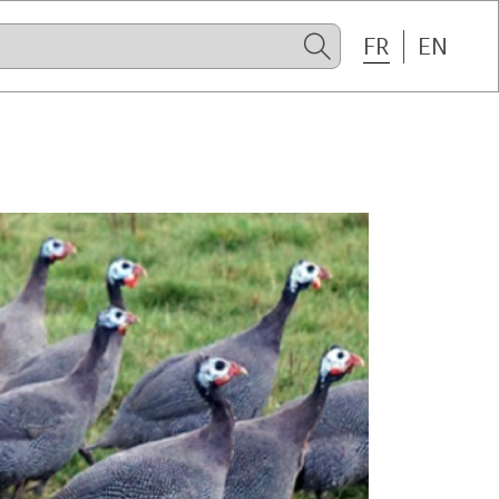
FR
EN