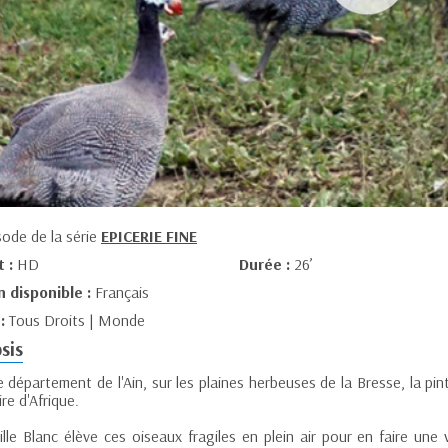
sode de la série
EPICERIE FINE
t :
HD
Durée :
26’
n disponible :
Français
 :
Tous Droits | Monde
sis
 département de l'Ain, sur les plaines herbeuses de la Bresse, la pi
ire d'Afrique.
ille Blanc élève ces oiseaux fragiles en plein air pour en faire une