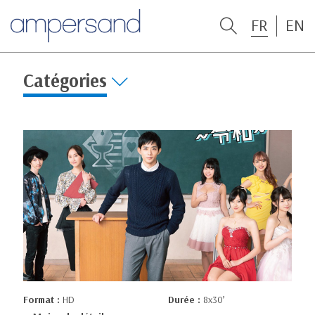
FR
EN
Catégories
Format :
HD
Durée :
8x30’